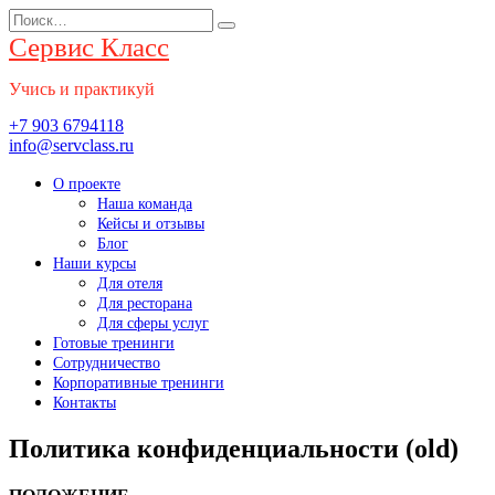
Перейти
Search
к
for:
Сервис Класс
содержанию
Учись и практикуй
+7 903 6794118
info@servclass.ru
О проекте
Наша команда
Кейсы и отзывы
Блог
Наши курсы
Для отеля
Для ресторана
Для сферы услуг
Готовые тренинги
Сотрудничество
Корпоративные тренинги
Контакты
Политика конфиденциальности (old)